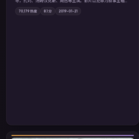
导，孔刘、汤姆·汉克斯、周迅等主演。影片以犯罪为叙事主轴，
边境小镇的平静被一封匿名信彻底打破；摄影与配乐强化地域气
70,179
热度
8.1
分
2019-01-21
质；站内亦可通过「国产免费观看高清电视剧在线看」延展检索
同类型高分佳作，畅享高清在线追剧体验。