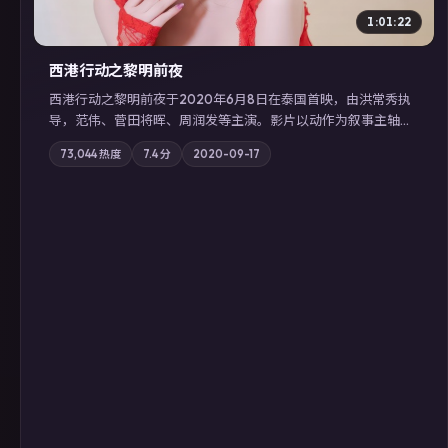
1:01:22
西港行动之黎明前夜
西港行动之黎明前夜于2020年6月8日在泰国首映，由洪常秀执
导，范伟、菅田将晖、周润发等主演。影片以动作为叙事主轴，
亲情与职责必须在倒计时结束前做出抉择；摄影与配乐强化地域
73,044
热度
7.4
分
2020-09-17
气质；站内亦可通过「国产免费观看高清电视剧在线看」延展检
索同类型高分佳作，畅享高清在线追剧体验。