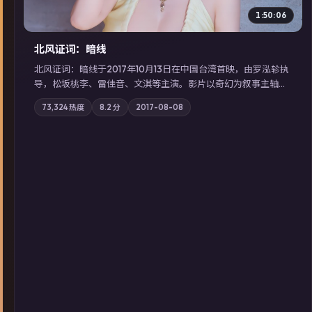
1:50:06
北风证词：暗线
北风证词：暗线于2017年10月13日在中国台湾首映，由罗泓轸执
导，松坂桃李、雷佳音、文淇等主演。影片以奇幻为叙事主轴，
旧案重提，真相与谎言在同一条时间线上交锋；摄影与配乐强化
73,324
热度
8.2
分
2017-08-08
地域气质；站内亦可通过「国产免费观看高清电视剧在线看」延
展检索同类型高分佳作，畅享高清在线追剧体验。