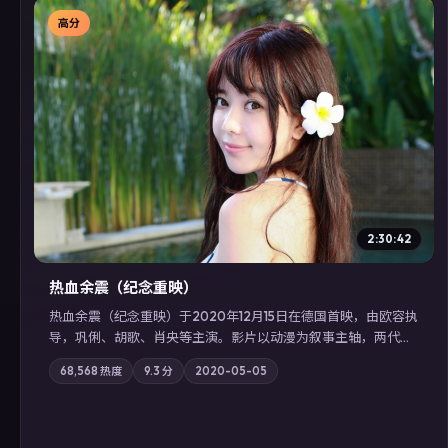
高分
▶
2:30:42
热血余震（纪念重映）
热血余震（纪念重映）于2020年12月15日在德国首映，由欧容执
导，巩俐、胡歌、肖央等主演。影片以动漫为叙事主轴，两代人
的执念在暴风雨夜正面相撞；摄影与配乐强化地域气质；站内亦
68,568
热度
9.3
分
2020-05-05
可通过「国产免费观看高清电视剧在线看」延展检索同类型高分
佳作，畅享高清在线追剧体验。