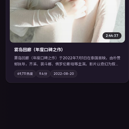
2:44:37
雾岛回廊（年度口碑之作）
雾岛回廊（年度口碑之作）于2022年7月1日在泰国首映，由朴赞
郁执导，齐溪、裴斗娜、佛罗伦斯·珀等主演。影片以奇幻为叙事
主轴，边境小镇的平静被一封匿名信彻底打破；摄影与配乐强化
69,711
热度
9.4
分
2022-08-20
地域气质；站内亦可通过「国产免费观看高清电视剧在线看」延
展检索同类型高分佳作，畅享高清在线追剧体验。