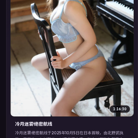
▶
1:16:30
冷月迷雾·绝密航线
冷月迷雾·绝密航线于2025年10月5日在日本首映，由北野武执