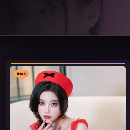
IMAX
▶