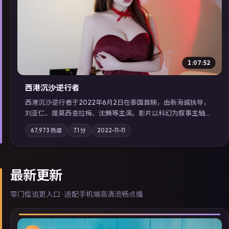
▶
1:07:52
西港沉沙·逆行者
西港沉沙·逆行者于2022年6月2日在泰国首映，由新海诚执导，
刘亚仁、提莫西·查拉梅、沈腾等主演。影片以科幻为叙事主轴，
失踪人口档案牵出跨国灰色产业链；摄影与配乐强化地域气质；
67,973
热度
7.1
分
2022-11-11
站内亦可通过「国产免费观看高清电视剧在线看」延展检索同类
型高分佳作，畅享高清在线追剧体验。
最新更新
零门槛追更入口 · 适配手机端高清流畅点播