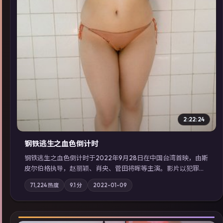
2:22:24
钢铁逃生之血色倒计时
钢铁逃生之血色倒计时于2022年9月28日在中国台湾首映，由斯
皮尔伯格执导，赵丽颖、肖央、菅田将晖等主演。影片以犯罪为
叙事主轴，失踪人口档案牵出跨国灰色产业链；摄影与配乐强化
71,224
热度
9.1
分
2022-01-09
地域气质；站内亦可通过「国产免费观看高清电视剧在线看」延
展检索同类型高分佳作，畅享高清在线追剧体验。