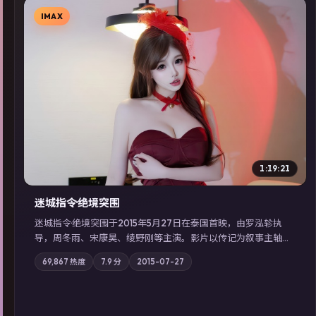
IMAX
▶
1:19:21
迷城指令·绝境突围
迷城指令·绝境突围于2015年5月27日在泰国首映，由罗泓轸执
导，周冬雨、宋康昊、绫野刚等主演。影片以传记为叙事主轴，
记忆碎片重组后，主角发现自己从未活过“真实”的一天；摄影与
69,867
热度
7.9
分
2015-07-27
配乐强化地域气质；站内亦可通过「国产免费观看高清电视剧在
线看」延展检索同类型高分佳作，畅享高清在线追剧体验。