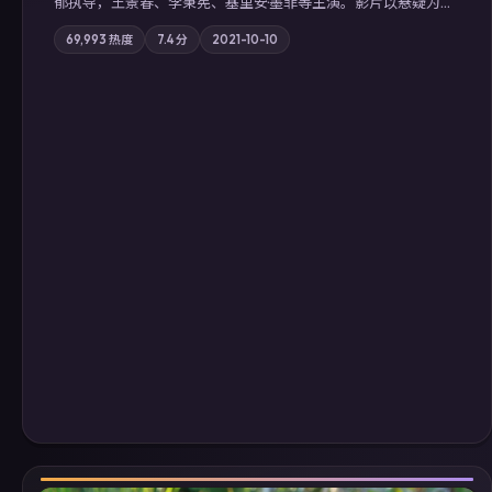
郁执导，王景春、李秉宪、基里安·墨菲等主演。影片以悬疑为叙
事主轴，科技与人性的边界在实验事故后逐渐模糊；摄影与配乐
69,993
热度
7.4
分
2021-10-10
强化地域气质；站内亦可通过「国产免费观看高清电视剧在线
看」延展检索同类型高分佳作，畅享高清在线追剧体验。