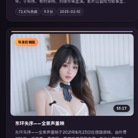
导，于和伟、有村架纯、刘德华等主演。影片以冒险为叙事主
轴，记忆碎片重组后，主角发现自己从未活过“真实”的一天；摄
72,674
热度
9.3
分
2025-02-10
影与配乐强化地域气质；站内亦可通过「国产免费观看高清电视
剧在线看」延展检索同类型高分佳作，畅享高清在线追剧体验。
导演剪辑版
▶
53:17
东环失序——全景声重映
东环失序——全景声重映于2021年8月23日在德国首映，由朴赞